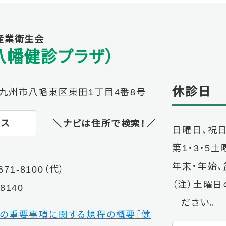
産業衛生会
八幡健診プラザ）
休診日
1 北九州市八幡東区東田1丁目4番8号
セス
＼ナビは住所で検索！／
日曜日、祝日
第1・3・5
年末・年始
671-8100
（代）
（注）土曜日
-8140
ださい。
の重要事項に関する規程の概要［健